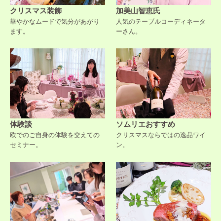
クリスマス装飾
加美山智恵氏
華やかなムードで気分があがり
人気のテーブルコーディネータ
ます。
ーさん。
体験談
ソムリエおすすめ
欧でのご自身の体験を交えての
クリスマスならではの逸品ワイ
セミナー。
ン。