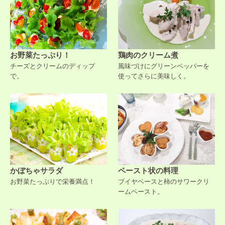
お野菜たっぷり！
鶏肉のクリーム煮
チーズとクリームのディップ
風味づけにグリーンペッパーを
で。
使ってさらに美味しく。
かぼちゃサラダ
ペースト状の料理
お野菜たっぷりで栄養満点！
ブイヤベースと柿のサワークリ
ームペースト。