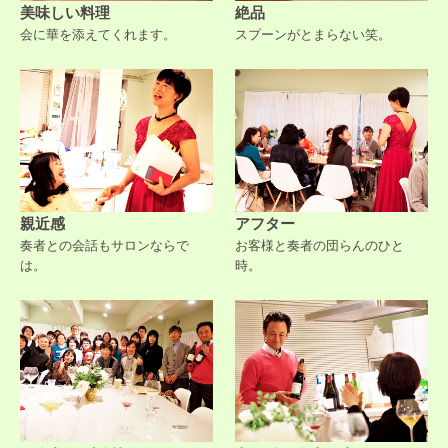
美味しい料理
絶品
会に華を添えてくれます。
スプーンがとまらない笑。
親近感
アフター
奏者との会話もサロンならで
お客様と奏者の団らんのひと
は。
時。