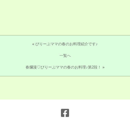
«
びりーぶママの春のお料理紹介です♪
一覧へ
春爛漫♡びりーぶママの春のお料理♪第2段！
»