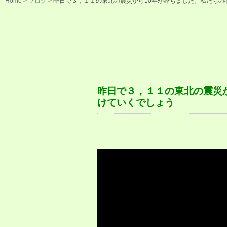
Home
>
ブログ
>
昨日で３，１１の東北の震災から10年が経ちました。私たち
昨日で３，１１の東北の震災
けていくでしょう