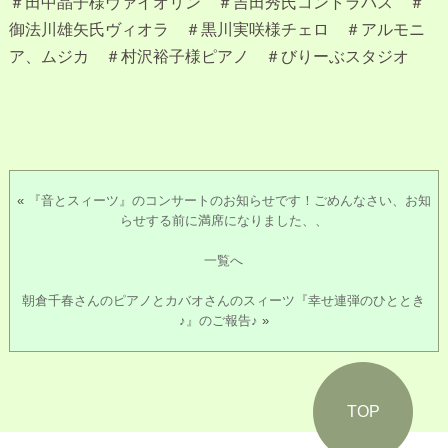
＃田中晶子様ヴァイオリン ＃吉田秀氏コントラバス ＃
御法川雄矢氏ヴィオラ ＃黒川実咲様チェロ ＃アルモニ
ア、ムジカ ＃村沢裕子様ピアノ ＃びりーぶスタジオ
«
『音とスィーツ』のコンサートのお知らせです！ごめんなさい、お知
らせする前に満席になりました、、
一覧へ
朝倉千春さんのピアノとカバオさんのスィーツ『幸せ連弾のひととき
♪』のご報告♪
»
TOP