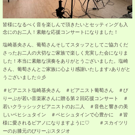
皆様になるべく音を楽しんで頂きたいとセッティングも入
念にのお二人！素敵な応援コンサートになりました！
塩崎基央さん、葡萄さんそしてスタッフとしてご協力くだ
さったお二人の大切なご家族で楽しく充実した会になりま
した！本当に素敵な演奏をありがとうございました。塩崎
さん、葡萄さんとご家族に心より感謝いたします♪ありがと
うございました☆彡
＃ピアニスト塩崎基央さん ＃ピアニスト葡萄さん ＃び
りーぶが若い音楽家さんに贈る第２回応援コンサート ＃
若いクラッシックピアニストのお二人 ＃音色と響きの美
しいベヒシュタイン ＃ベヒシュタインで心豊かに ＃皆
様に愛されるピアノになりますように♡ ＃スカイツリ
ーのお膝元のびりーぶスタジオ