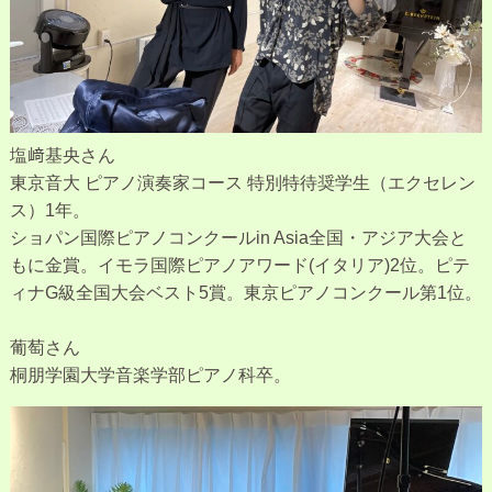
塩﨑基央さん
東京音大 ピアノ演奏家コース 特別特待奨学生（エクセレン
ス）1年。
ショパン国際ピアノコンクールin Asia全国・アジア大会と
もに金賞。イモラ国際ピアノアワード(イタリア)2位。ピテ
ィナG級全国大会ベスト5賞。東京ピアノコンクール第1位。
葡萄さん
桐朋学園大学音楽学部ピアノ科卒。