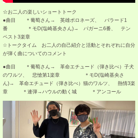
☆お二人の楽しいショートトーク
●曲目 ＊葡萄さん→ 英雄ポロネーズ、 バラード1
番 ＊モD(塩崎基央さん)→ パガーニ6番、 テン
ペスト3楽章
☆トークタイム お二人の自己紹介と活動とそれぞれに自分
が弾く曲についてのコメント
●曲目 ＊葡萄さん→ 革命エチュード（弾き比べ）子犬
のワルツ、 悲愴第1楽章 ＊モD(塩崎基央さ
ん)→ 革命エチュード（弾き比べ）猫のワルツ、 熱情3楽
章 ＊連弾→ハウルの動く城 ＊アンコール