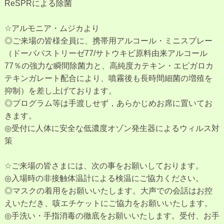
ReSPRによる除菌
☆アルモニア・ムジカより
◎ご来場の皆様全員に、携帯用アルコール・ミニスプレー
（ドーバパストリーゼ77/サトウキビ原料由来アルコール
77％の強力な瞬間除菌力と、高純度カテキン・エピガロカ
テキンガレート配合により、噴霧後も長時間細菌の増殖を
抑制）を差し上げております。
◎プログラム等は手渡しせず，あらかじめお席に置いてお
きます。
◎受付に人体に安全な低濃度オゾン発生器によるウィルス対
策
☆ご来場の皆さまには、次の事をお願いしております。
◎入場時の非接触体温計による検温にご協力ください。
◎マスクの着用をお願いいたします。大声での会話はお控
えいただき、咳エチケットにご協力をお願いいたします。
◎手洗い・手指消毒の徹底をお願いいたします。受付、お手