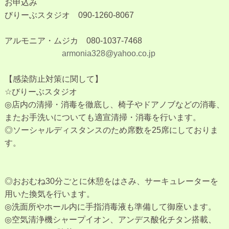
お申込み
びりーぶスタジオ 090-1260-8067
アルモニア・ムジカ 080-1037-7468
armonia328@yahoo.co.jp
【感染防止対策に関して】
☆びりーぶスタジオ
◎店内の清掃・消毒を徹底し、椅子やドアノブなどの消毒、
またお手洗いについても適宣清掃・消毒を行います。
◎ソーシャルディスタンスのため席数を25席にしておりま
す。
◎おおむね30分ごとに休憩をはさみ、サーキュレーターを
用いた換気を行います。
◎洗面所やホール内に手指消毒液も準備して御座います。
◎空気清浄機シャープイオン、アンデス酸化チタン搭載、